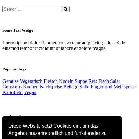
Some Text Widget
Lorem ipsum dolor sit amet, consectetur adipisicing elit, sed do
eiusmod tempor incididunt ut labore et dolore magna.
Popular Tags
Gemüse
Vegetarisch
Fleisch
Nudeln
Suppe
Reis
Fisch
Salat
Couscous
Kuchen
Nachspeise
Beilage
Soße
Fingerfood
Mehlspeise
Kartoffeln
Vegan
Previous
«
Diese Website setzt Cookies ein, um das
1
Angebot nutzerfreundlich und funktionaler zu
2