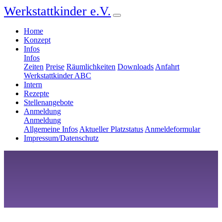
Werkstattkinder e.V.
Home
Konzept
Infos
Infos
Zeiten
Preise
Räumlichkeiten
Downloads
Anfahrt
Werkstattkinder ABC
Intern
Rezepte
Stellenangebote
Anmeldung
Anmeldung
Allgemeine Infos
Aktueller Platzstatus
Anmeldeformular
Impressum/Datenschutz