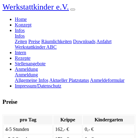
Werkstattkinder e.V.
Home
Konzept
Infos
Infos
Zeiten
Preise
Räumlichkeiten
Downloads
Anfahrt
Werkstattkinder ABC
Intern
Rezepte
Stellenangebote
Anmeldung
Anmeldung
Allgemeine Infos
Aktueller Platzstatus
Anmeldeformular
Impressum/Datenschutz
Preise
pro Tag
Krippe
Kindergarten
4-5 Stunden
162,- €
0,- €