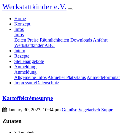
Werkstattkinder e.V.
Home
Konzept
Infos
Infos
Zeiten
Preise
Räumlichkeiten
Downloads
Anfahrt
Werkstattkinder ABC
Intern
Rezepte
Stellenangebote
Anmeldung
Anmeldung
Allgemeine Infos
Aktueller Platzstatus
Anmeldeformular
Impressum/Datenschutz
Kartoffelcrèmesuppe
January 30, 2023, 10:34 pm
Gemüse
Vegetarisch
Suppe
Zutaten
3 Zwiebeln