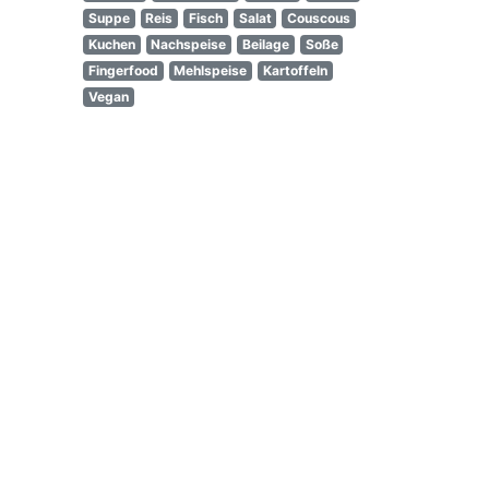
Suppe
Reis
Fisch
Salat
Couscous
Kuchen
Nachspeise
Beilage
Soße
Fingerfood
Mehlspeise
Kartoffeln
Vegan