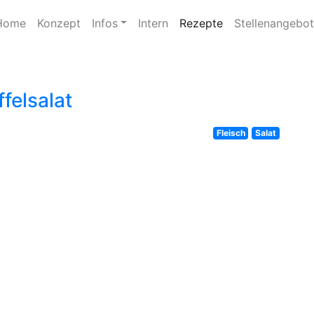
Home
Konzept
Infos
Intern
Rezepte
Stellenangebo
felsalat
Fleisch
Salat