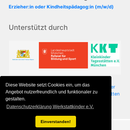
Erzieher:in oder Kindheitspädagog:in (m/w/d)
Unterstützt durch
KKT
Landeshauptstadt
Diese Website setzt Cookies ein, um das
Freistaat
Kleinkinder
München, Referat für
Angebot nutzerfreundlich und funktionaler zu
Bayern
Tagesstätten
Bildung und Sport
gestalten.
e.V.
Datenschutzerklärung Werkstattkinder e.V.
Einverstanden!
Bootstrap 4 Theme for
Grav