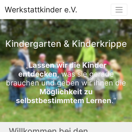
Werkstattkinder e.V.
Kindergarten & Kinderkrippe
„
Lassen wir die Kinder
entdecken
, was sie gerade
brauchen und geben wir ihnen die
Möglichkeit zu
selbstbestimmtem Lernen
.“
Willkommen bei den