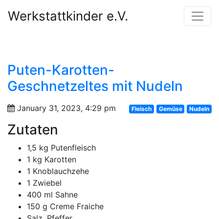
Werkstattkinder e.V.
Puten-Karotten-
Geschnetzeltes mit Nudeln
January 31, 2023, 4:29 pm
Fleisch
Gemüse
Nudeln
Zutaten
1,5 kg Putenfleisch
1 kg Karotten
1 Knoblauchzehe
1 Zwiebel
400 ml Sahne
150 g Creme Fraiche
Salz, Pfeffer